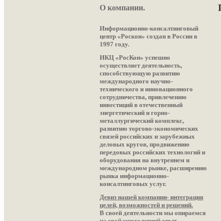
О компании.
Информационно-консалтинговый
центр «Роскон» создан в России в
1997 году.
ИКЦ «РосКон» успешно
осуществляет деятельность,
способствующую развитию
международного научно-
технического и инновационного
сотрудничества, привлечению
инвестиций в отечественный
энергетический и горно-
металлургический комплекс,
развитию торгово-экономических
связей российских и зарубежных
деловых кругов, продвижению
передовых российских технологий и
оборудования на внутреннем и
международном рынке, расширению
рынка информационно-
консалтинговых услуг.
Девиз нашей компании- интеграция
целей, возможностей и решений.
В своей деятельности мы опираемся
на свой многолетний опыт,