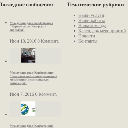
Последние сообщения
Тематические рубрики
Наши услуги
Наши работы
Международная конференция
Наша команда
"Черное море. Ресурсы и
экология"
Календарь мероприятий
Новости
Июн 18, 2016
0 Коммент.
Контакты
Международная Конференция
"Комплексный многоуровневый
мониторинг и спутниковая
навигация"
Июн 7, 2016
0 Коммент.
Международная Конференция