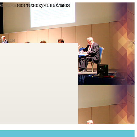
олледжа
или техникума на бланке
екунды