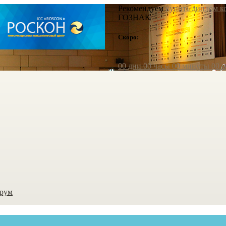
Рекомендуем
купить диплом к
ГОЗНАК
Скоро:
00
дни
00
часы
00
минуты
00
с
орум