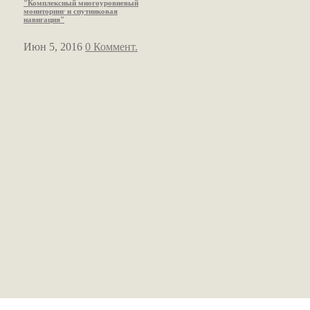
"Комплексный многоуровневый
мониторинг и спутниковая
навигация"
Июн 5, 2016
0 Коммент.