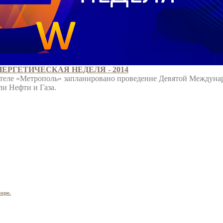
РГЕТИЧЕСКАЯ НЕДЕЛЯ - 2014
в отеле «Метрополь» запланировано проведение Девятой Междун
и Нефти и Газа.
оре.