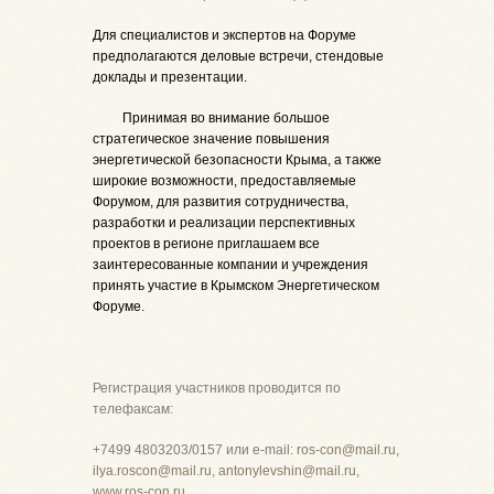
Для специалистов и экспертов на Форуме
предполагаются деловые встречи, стендовые
доклады и презентации.
Принимая во внимание большое
стратегическое значение повышения
энергетической безопасности Крыма, а также
широкие возможности, предоставляемые
Форумом, для развития сотрудничества,
разработки и реализации перспективных
проектов в регионе приглашаем все
заинтересованные компании и учреждения
принять участие в Крымском Энергетическом
Форуме.
Регистрация участников проводится по
телефаксам:
+7499 4803203/0157 или e-mail:
ros-con@mail.ru
,
ilya.roscon@mail.ru
, antonylevshin@mail.ru,
www.ros-con.ru