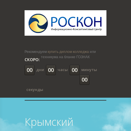
Рекомендуем
купить диплом колледжа
или
техникума на бланке ГОЗНАК
СКОРО:
00
00
00
дни
часы
минуты
00
секунды
Крымский